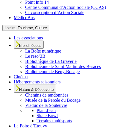
Point Info 14
Centre Communal d’Action Sociale (CCAS)
Circonscription d’Action Sociale
MédicoBus
Loisirs, Tourisme, Culture
Les associations
Bibliothèques
La Boîte numérique
Le réso’3B
Bibliothèque de La Graverie
Bibliothèque de Saint-Martin-des-Besaces
Bibliothèque de Bény-Bocage
Cinéma
Hébergements saisonniers
Nature & Découverte
Chemins de randonnées
Musée de la Percée du Bocage
Viaduc de la Souleuvre
Plan d’eau
Skate Bowl
Terrains multisports
La Foire d’Etouvy