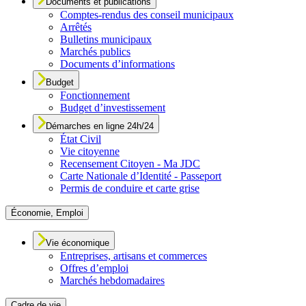
Documents et publications
Comptes-rendus des conseil municipaux
Arrêtés
Bulletins municipaux
Marchés publics
Documents d’informations
Budget
Fonctionnement
Budget d’investissement
Démarches en ligne 24h/24
État Civil
Vie citoyenne
Recensement Citoyen - Ma JDC
Carte Nationale d’Identité - Passeport
Permis de conduire et carte grise
Économie, Emploi
Vie économique
Entreprises, artisans et commerces
Offres d’emploi
Marchés hebdomadaires
Cadre de vie