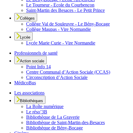
Le Tourneur - Ecole du Courbençon
Saint-Martin des Besaces - Le Petit Prince
Collèges
Collège Val de Souleuvre - Le Bény-Bocage
Collège Maupas - Vire Normandie
Lycée
Lycée Marie Curie - Vire Normandie
Professionnels de santé
Action sociale
Point Info 14
Centre Communal d’Action Sociale (CCAS)
Circonscription d’Action Sociale
MédicoBus
Les associations
Bibliothèques
La Boîte numérique
Le réso’3B
Bibliothèque de La Graverie
Bibliothèque de Saint-Martin-des-Besaces
Bibliothèque de Bény-Bocage