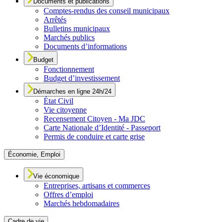
Documents et publications
Comptes-rendus des conseil municipaux
Arrêtés
Bulletins municipaux
Marchés publics
Documents d’informations
Budget
Fonctionnement
Budget d’investissement
Démarches en ligne 24h/24
État Civil
Vie citoyenne
Recensement Citoyen - Ma JDC
Carte Nationale d’Identité - Passeport
Permis de conduire et carte grise
Économie, Emploi
Vie économique
Entreprises, artisans et commerces
Offres d’emploi
Marchés hebdomadaires
Cadre de vie