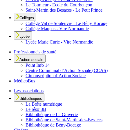
Le Tourneur - Ecole du Courbençon
Saint-Martin des Besaces - Le Petit Prince
Collèges
Collège Val de Souleuvre - Le Bény-Bocage
Collège Maupas - Vire Normandie
Lycée
Lycée Marie Curie - Vire Normandie
Professionnels de santé
Action sociale
Point Info 14
Centre Communal d’Action Sociale (CCAS)
Circonscription d’Action Sociale
MédicoBus
Les associations
Bibliothèques
La Boîte numérique
Le réso’3B
Bibliothèque de La Graverie
Bibliothèque de Saint-Martin-des-Besaces
Bibliothèque de Bény-Bocage