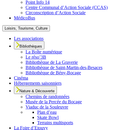
Point Info 14
Centre Communal d’Action Sociale (CCAS)
Circonscription d’Action Sociale
MédicoBus
Loisirs, Tourisme, Culture
Les associations
Bibliothèques
La Boîte numérique
Le réso’3B
Bibliothèque de La Graverie
Bibliothèque de Saint-Martin-des-Besaces
Bibliothèque de Bény-Bocage
Cinéma
Hébergements saisonniers
Nature & Découverte
Chemins de randonnées
Musée de la Percée du Bocage
Viaduc de la Souleuvre
Plan d’eau
Skate Bowl
Terrains multisports
La Foire d’Etouvy