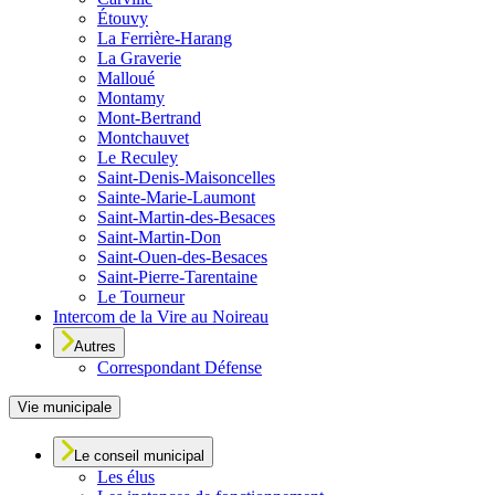
Étouvy
La Ferrière-Harang
La Graverie
Malloué
Montamy
Mont-Bertrand
Montchauvet
Le Reculey
Saint-Denis-Maisoncelles
Sainte-Marie-Laumont
Saint-Martin-des-Besaces
Saint-Martin-Don
Saint-Ouen-des-Besaces
Saint-Pierre-Tarentaine
Le Tourneur
Intercom de la Vire au Noireau
Autres
Correspondant Défense
Vie municipale
Le conseil municipal
Les élus