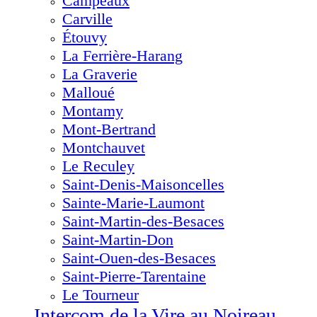
Campeaux
Carville
Étouvy
La Ferrière-Harang
La Graverie
Malloué
Montamy
Mont-Bertrand
Montchauvet
Le Reculey
Saint-Denis-Maisoncelles
Sainte-Marie-Laumont
Saint-Martin-des-Besaces
Saint-Martin-Don
Saint-Ouen-des-Besaces
Saint-Pierre-Tarentaine
Le Tourneur
Intercom de la Vire au Noireau