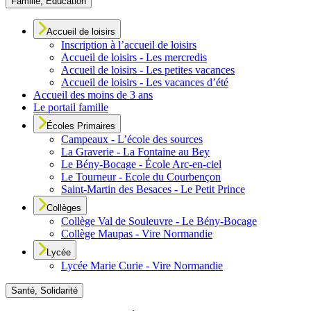
Famille, Éducation
Accueil de loisirs
Inscription à l’accueil de loisirs
Accueil de loisirs - Les mercredis
Accueil de loisirs - Les petites vacances
Accueil de loisirs - Les vacances d’été
Accueil des moins de 3 ans
Le portail famille
Écoles Primaires
Campeaux - L’école des sources
La Graverie - La Fontaine au Bey
Le Bény-Bocage - École Arc-en-ciel
Le Tourneur - Ecole du Courbençon
Saint-Martin des Besaces - Le Petit Prince
Collèges
Collège Val de Souleuvre - Le Bény-Bocage
Collège Maupas - Vire Normandie
Lycée
Lycée Marie Curie - Vire Normandie
Santé, Solidarité