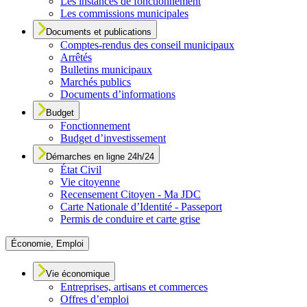
Les instances de fonctionnement
Les commissions municipales
Documents et publications
Comptes-rendus des conseil municipaux
Arrêtés
Bulletins municipaux
Marchés publics
Documents d’informations
Budget
Fonctionnement
Budget d’investissement
Démarches en ligne 24h/24
État Civil
Vie citoyenne
Recensement Citoyen - Ma JDC
Carte Nationale d’Identité - Passeport
Permis de conduire et carte grise
Économie, Emploi
Vie économique
Entreprises, artisans et commerces
Offres d’emploi