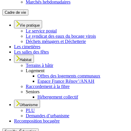
Marchés hebdomadaires
Cadre de vie
Vie pratique
Le service postal
Le syndicat des eaux du bocage virois
Déchets ménagers et Déchetterie
Les cimetières
Les salles des fêtes
Habitat
Terrains à bâtir
Logement
Offres des logements communaux
Espace France Rénov’/ANAH
Raccordement à la fibre
Seniors
Hébergement collectif
Urbanisme
PLU
Demandes d’urbanisme
Recomposition bocagère