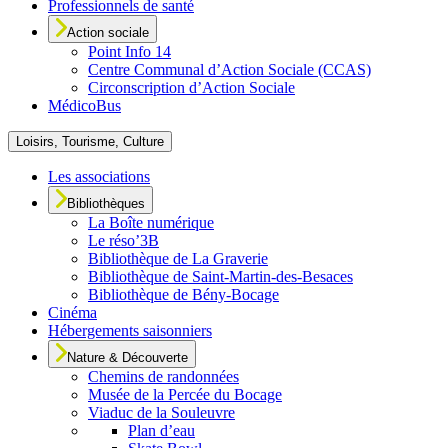
Professionnels de santé
Action sociale
Point Info 14
Centre Communal d’Action Sociale (CCAS)
Circonscription d’Action Sociale
MédicoBus
Loisirs, Tourisme, Culture
Les associations
Bibliothèques
La Boîte numérique
Le réso’3B
Bibliothèque de La Graverie
Bibliothèque de Saint-Martin-des-Besaces
Bibliothèque de Bény-Bocage
Cinéma
Hébergements saisonniers
Nature & Découverte
Chemins de randonnées
Musée de la Percée du Bocage
Viaduc de la Souleuvre
Plan d’eau