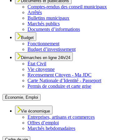
Documents et publications
Comptes-rendus des conseil municipaux
Arrêtés
Bulletins municipaux
Marchés publics
Documents d’informations
Budget
Fonctionnement
Budget d’investissement
Démarches en ligne 24h/24
État Civil
Vie citoyenne
Recensement Citoyen - Ma JDC
Carte Nationale d’Identité - Passeport
Permis de conduire et carte grise
Économie, Emploi
Vie économique
Entreprises, artisans et commerces
Offres d’emploi
Marchés hebdomadaires
Cadre de vie