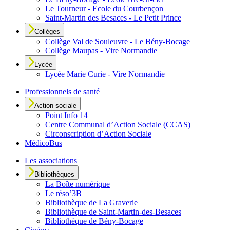
Le Tourneur - Ecole du Courbençon
Saint-Martin des Besaces - Le Petit Prince
Collèges
Collège Val de Souleuvre - Le Bény-Bocage
Collège Maupas - Vire Normandie
Lycée
Lycée Marie Curie - Vire Normandie
Professionnels de santé
Action sociale
Point Info 14
Centre Communal d’Action Sociale (CCAS)
Circonscription d’Action Sociale
MédicoBus
Les associations
Bibliothèques
La Boîte numérique
Le réso’3B
Bibliothèque de La Graverie
Bibliothèque de Saint-Martin-des-Besaces
Bibliothèque de Bény-Bocage