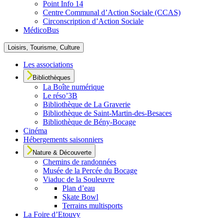
Point Info 14
Centre Communal d’Action Sociale (CCAS)
Circonscription d’Action Sociale
MédicoBus
Loisirs, Tourisme, Culture
Les associations
Bibliothèques
La Boîte numérique
Le réso’3B
Bibliothèque de La Graverie
Bibliothèque de Saint-Martin-des-Besaces
Bibliothèque de Bény-Bocage
Cinéma
Hébergements saisonniers
Nature & Découverte
Chemins de randonnées
Musée de la Percée du Bocage
Viaduc de la Souleuvre
Plan d’eau
Skate Bowl
Terrains multisports
La Foire d’Etouvy